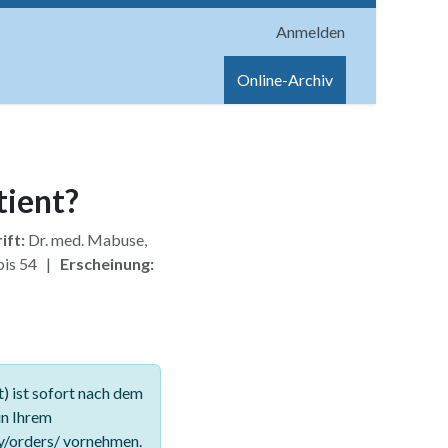
Anmelden
onen
Shop
Hilfe
Online-Archiv
tient?
ift:
Dr. med. Mabuse,
bis 54 |
Erscheinung:
 ist sofort nach dem
in Ihrem
y/orders/ vornehmen.