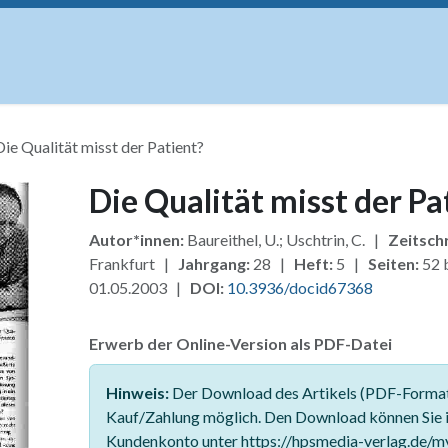
uskripte
Open Access
Kurse
Anzeigen
Instituti
Die Qualität misst der Patient?
Die Qualität misst der Pa
Autor*innen:
Baureithel, U.; Uschtrin, C. |
Zeitschr
Frankfurt |
Jahrgang:
28 |
Heft:
5 |
Seiten:
52 
01.05.2003 |
DOI:
10.3936/docid67368
Erwerb der Online-Version als PDF-Datei
Hinweis:
Der Download des Artikels (PDF-Format)
Kauf/Zahlung möglich. Den Download können Sie 
Kundenkonto unter https://hpsmedia-verlag.de/m