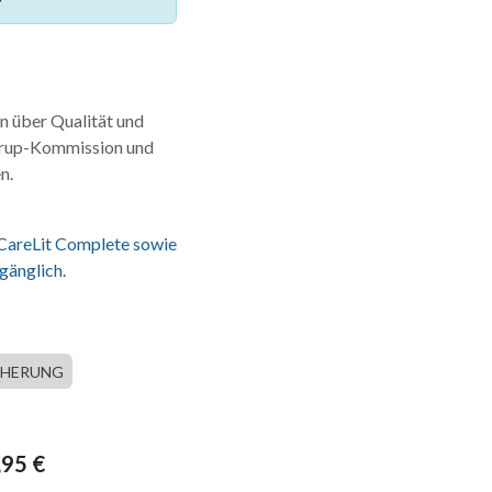
n über Qualität und
Rürup-Kommission und
n.
 CareLit Complete sowie
gänglich.
CHERUNG
,95
€