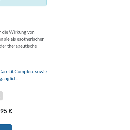
r die Wirkung von
n sie als esotherischer
 der therapeutische
 CareLit Complete sowie
gänglich.
E
,95
€