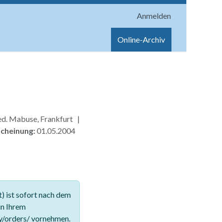
Anmelden
onen
Shop
Hilfe
Online-Archiv
d. Mabuse, Frankfurt |
scheinung:
01.05.2004
 ist sofort nach dem
in Ihrem
y/orders/ vornehmen.