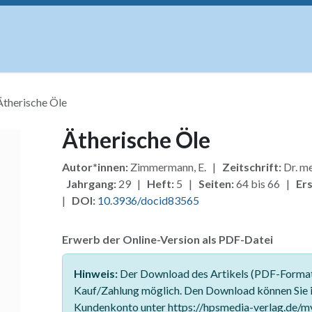
uskripte
Open Access
Kurse
Anzeigen
Instituti
Ätherische Öle
Ätherische Öle
Autor*innen:
Zimmermann, E. |
Zeitschrift:
Dr. me
Jahrgang:
29 |
Heft:
5 |
Seiten:
64 bis 66 |
Er
|
DOI:
10.3936/docid83565
Erwerb der Online-Version als PDF-Datei
Hinweis:
Der Download des Artikels (PDF-Format)
Kauf/Zahlung möglich. Den Download können Sie 
Kundenkonto unter https://hpsmedia-verlag.de/m