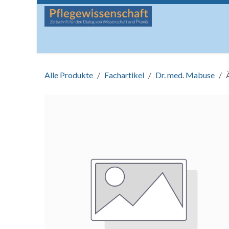
Zum Inhalt springen
Startseite
Über die Zeitschrift
Lesen
Man
Alle Produkte
Fachartikel
Dr. med. Mabuse