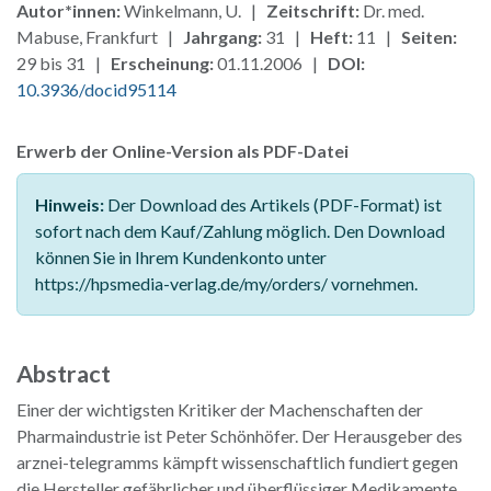
Autor*innen:
Winkelmann, U. |
Zeitschrift:
Dr. med.
Mabuse, Frankfurt |
Jahrgang:
31 |
Heft:
11 |
Seiten:
29 bis 31 |
Erscheinung:
01.11.2006 |
DOI:
10.3936/docid95114
Erwerb der Online-Version als PDF-Datei
Hinweis:
Der Download des Artikels (PDF-Format) ist
sofort nach dem Kauf/Zahlung möglich. Den Download
können Sie in Ihrem Kundenkonto unter
https://hpsmedia-verlag.de/my/orders/ vornehmen.
Abstract
Einer der wichtigsten Kritiker der Machenschaften der
Pharmaindustrie ist Peter Schönhöfer. Der Herausgeber des
arznei-telegramms kämpft wissenschaftlich fundiert gegen
die Hersteller gefährlicher und überflüssiger Medikamente.